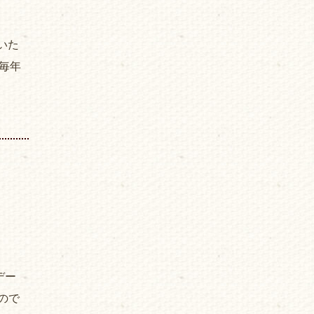
ていた
毎年
デー
ので