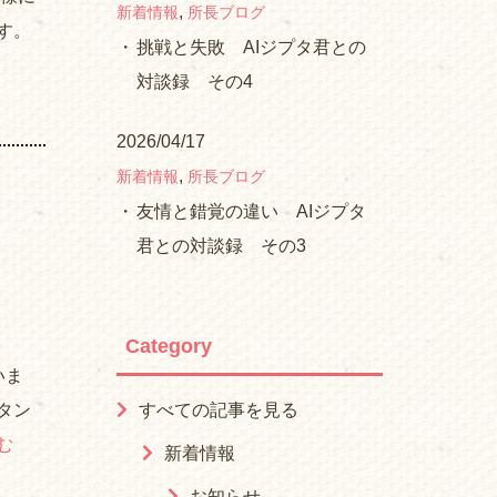
,
新着情報
所長ブログ
す。
挑戦と失敗 AIジプタ君との
対談録 その4
2026/04/17
,
新着情報
所長ブログ
友情と錯覚の違い AIジプタ
君との対談録 その3
Category
いま
タン
すべての記事を見る
む
新着情報
お知らせ