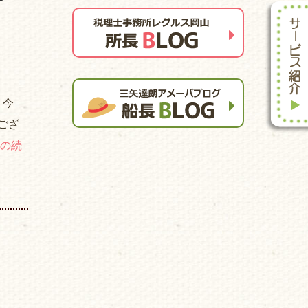
 今
ござ
の続