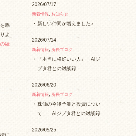
2026/07/17
,
新着情報
お知らせ
新しい仲間が増えました♪
頼を賜
よりよ
2026/07/14
の続
,
新着情報
所長ブログ
『本当に格好いい人』 AIジ
プタ君との対談録
2026/06/20
,
新着情報
所長ブログ
株価の今後予測と投資につい
て AIジプタ君との対談録
2026/05/25
皆様に