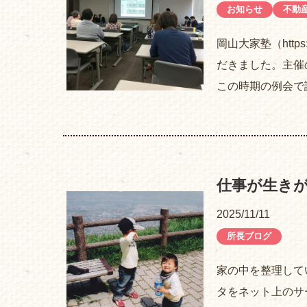
お知らせ
不動
岡山大家塾（https:
だきました。主催
この時期の例会で
仕事が生き
2025/11/11
所長ブログ
家の中を整理して
タをネット上のサ