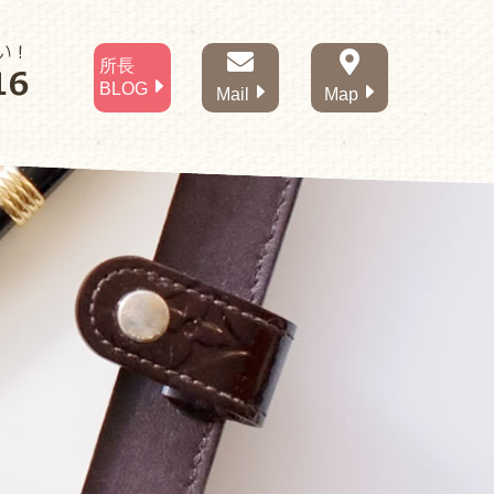
所長
BLOG
Mail
Map