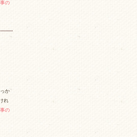
事の
きっか
けれ
事の